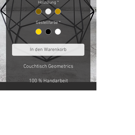
Holzölung
*
Gestellfarbe
*
In den Warenkorb
Couchtisch Geometrics
100 % Handarbeit
Tischplatte Eiche hellbraun geölt
Stahlgestell Schwarz
Pulverbeschichtet
Maße 900mm x 500mm x